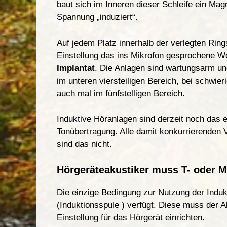
baut sich im Inneren dieser Schle
i
fe ein Magn
Spannung
„
induziert“.
Auf jedem Platz innerhalb der verlegten Rings
Eins
t
e
l
lung das ins Mik
r
ofon gesprochene W
Implantat
. Die Anlagen sind wartungsarm und
im unteren viersteiligen Bereich, bei schwie
auch mal im fünfstelligen Bereich.
Induktive Höranlagen sind derzeit noch das e
Tonübertragung. Alle damit konkurrierenden 
sind das nicht.
Hörgeräteakustiker muss T- oder MT
Die einzige Bedingung zur Nutzung der Induk
(Induktionsspule ) verfügt. Diese muss der A
Einstellung für das Hörgerät einrichten.