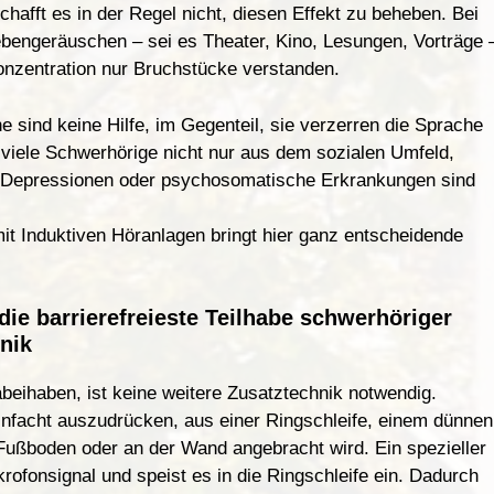
chafft es in der Regel nicht
,
diesen Effekt zu beheben. Bei
bengeräuschen – sei es Theater, Kino, Lesungen, Vorträge 
onzentration nur Bruchstücke verstanden.
e sind keine Hilfe
,
im Gegenteil
,
sie verzerren die Sprache
viele Schwerhörige nicht nur aus dem sozialen Umfeld,
. Depressionen oder psychosomatische Erk
r
ankungen sind
t Induktiven Höranlagen bringt hier ganz entscheidende
e barrierefreieste Teil
habe schwerhöriger
nik
abeihaben
,
ist keine weitere Zusatztechnik notwend
i
g.
infacht auszudrücken, aus einer Ringschleife, einem dünnen
m Fußboden oder an der Wand angebrach
t
wi
r
d. Ein spezieller
krofonsignal und speist es in die Ringschleife ein. Dadurch