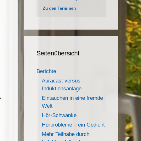
Zu den Terminen
r
Seitenübersicht
Berichte
Auracast versus
Induktionsanlage
s
Eintauchen in eine fremde
Welt
Hör-Schwänke
Hörprobleme – ein Gedicht
Mehr Teilhabe durch