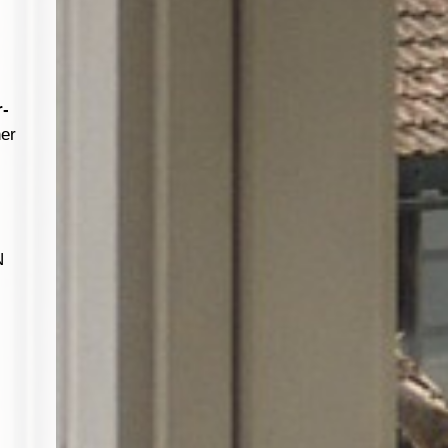
r-
her
N