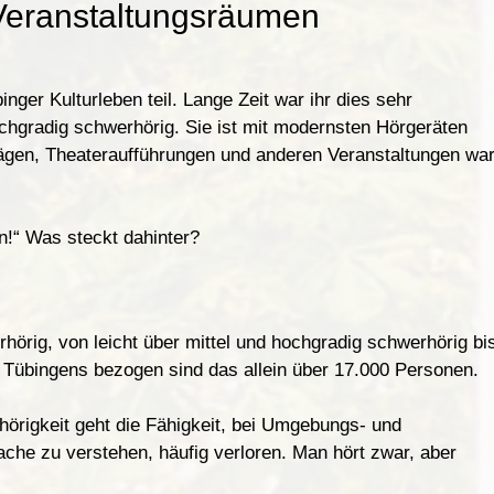
Veranstaltungsräumen
er Kulturleben teil. Lange Zeit war ihr dies sehr
chgradig schwerhörig. Sie ist mit modernsten Hörgeräten
ägen
,
Theateraufführungen und anderen Veranstaltungen wa
n!
“
Was steckt dahinter?
r
hörig
,
von leicht über mittel und hochgradig schwerhör
i
g b
i
 Tübingens bezogen sind das allein über 17
.
000 Personen.
hörig
k
e
it
g
e
ht
die Fähigkeit, bei Umgeb
u
ngs- und
rache zu verstehen
,
häufig verloren. Man hört zwar
,
aber