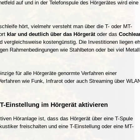
etfeld auf und i
n
der Telefonspule des Hö
r
gerätes wird eine
chleife hört
,
vielmehr versteh
t
man
ü
be
r
die T- oder MT-
o
r
t
klar und deutlich über das Hörgerät
oder das
Cochlea
 vergleichsweise kostengünstig. Die Investitionen liegen e
rigen Rahmenbedingungen wie Stahlbeton oder bei viel Metall
inzige für alle Hörgeräte genormte Verfahren einer
Verfahren wie Funk, Infrarot oder auch Streaming über WLA
-Einstellung im Hörgerät aktivieren
tiven Höranlage ist, dass das Hörgerät über eine T-Spule
kustiker freischalten und eine T-Einstellung oder eine MT-