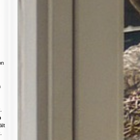
on
m
.
n
ält
.