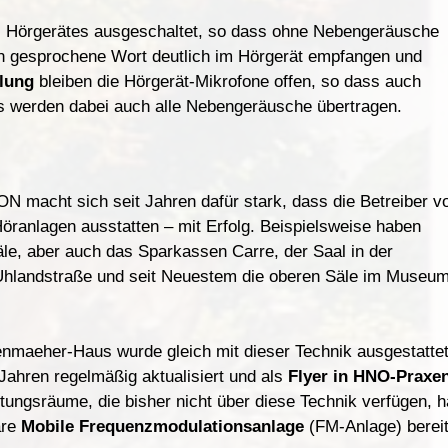
s Hörgerätes ausgeschaltet, so dass ohne Nebengeräusche
on gesprochene Wort deutlich im Hörgerät empfangen und
lung
bleiben die Hörgerät-Mikrofone offen, so dass auch
s werden dabei auch alle Nebengeräusche übertragen.
macht sich seit Jahren dafür stark, dass die Betreiber v
öranlagen ausstatten – mit Erfolg. Beispielsweise haben
le, aber auch das Sparkassen Carre, der Saal in der
Uhlandstraße und seit Neuestem die oberen Säle im Museu
maeher-Haus wurde gleich mit dieser Technik ausgestattet
Jahren regelmäßig aktualisiert und als
Flyer in HNO-Praxe
tungsräume, die bisher nicht über diese Technik verfügen, h
are
Mobile Frequenzmodulationsanlage
(FM-Anlage) bereit