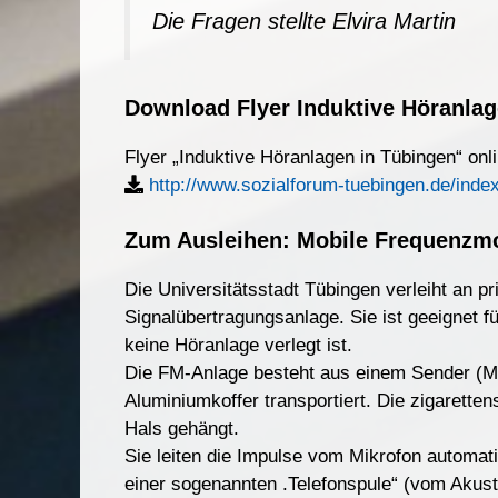
Die Fragen s
t
ellte Elvira Martin
Download Flyer Induktive Höranlag
Flyer „Induktive Höranlagen in Tübingen“ on
http://www.sozialforum-tuebingen.de/ind
Zum Ausleihen: Mobile Frequenzmo
Die Universitätsstadt Tübingen verleiht an pr
Signalübertragungsanlage. Sie ist geeignet f
keine Höranlage verlegt ist.
Die FM-Anlage besteht aus einem Sender (M
Aluminiumkoffer transportiert. Die zigaret
Hals gehängt.
Sie leiten die Impulse vom Mikrofon automat
einer sogenannten .Telefonspule“ (vom Akusti