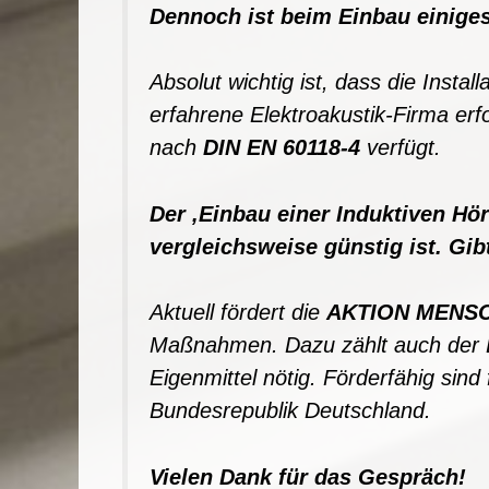
Dennoch ist beim Einbau einige
Absolut wicht
i
g
i
st
,
dass die In
stall
erfahrene Elektroakustik-Firma erfo
nach
DIN EN 60118-4
verfügt.
D
e
r
‚
Einbau einer Ind
u
ktive
n H
ö
ve
r
g
l
eichsweise güns
t
ig ist. Gi
Aktuell fördert die
AKTION MENSCH
Maßnahmen
.
Dazu zählt auch der 
Eigenmittel nötig. Förderfähig sin
Bundesrepublik Deutschland.
Vielen Dank fü
r
das Gespr
ä
ch
!