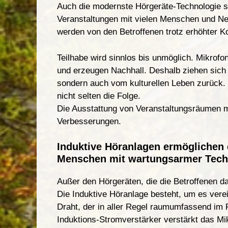
Auch die modernste Hörgerä
t
e-Technologie s
Veranstaltungen mit vielen Menschen und Ne
werden von den Betroffenen trotz erhöhter K
Te
i
lhabe wird sinnlos bis unmöglich. Mikrofon
und erzeugen Nachhall. Deshalb ziehen sich 
sondern auch vom kulturellen Leben zurück
nicht selten die Folge
.
Die Ausstattung von Veranstaltungsräumen mi
Verbesserungen.
Induktive Höranlagen ermöglichen di
Menschen mit wartungsarmer Tech
Außer den Hörgeräten, die
die Betroffenen d
Die Induktive Höranlage besteht
,
um es ve
r
e
Draht, der in aller Regel raumumfassend i
Induktions-St
r
omverstä
r
ker verstärkt das Mi