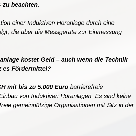
s zu beachte
n.
ation einer Induktiven Höranlage durch eine
lgt, d
i
e über die Messgeräte zur Einmessung
ranlage kostet Geld – auch wenn die Techn
i
k
bt es Förde
r
mittel?
 mit bis zu 5
.
000 Euro
barrierefreie
Einbau von Induktiven Höranlagen. Es sind keine
d freie gemeinnützige Organisationen mit Sitz
in der