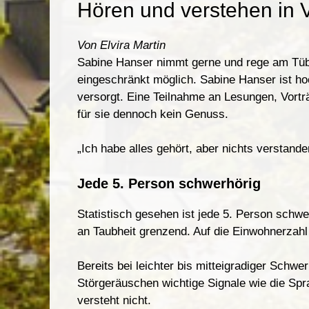
Hören und verstehen in 
Von Elvira Ma
rt
in
Sabine Hanser nimmt gerne und rege am Tübing
eingeschränkt möglich
.
Sabine Hanser ist ho
versorgt. Eine Teilnahme an Lesungen
,
Vo
r
tr
für sie dennoch kein Genuss.
„Ich habe alles gehört
,
aber nichts verstande
Jede 5
.
Person schwerhörig
Statistisch gesehen ist jede 5. Person schwe
an Taubheit grenzend. Auf die Einwohnerzahl
Bereits bei leichter
b
i
s
m
it
teigradiger Schwer
Störgeräuschen wichtige Signale wie die Sp
ve
r
steh
t
nicht.