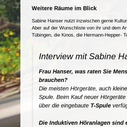
Weitere Räume im Blick
Sabine Hanser nutzt inzwischen gerne Kultur
Aber auf der Wunschliste von ihr und dem Ar
Tübingen, die Kinos, die Hermann-Hepper- Tu
Interview mit Sabine H
F
r
au Hanse
r
,
w
as
r
a
t
e
n
Sie Mens
b
r
auchen?
Die meisten Hörgeräte
,
auch klein
Spule
.
Beim Kauf neuer Hörgeräte 
über die eingebaute
T-Spule
verfü
D
i
e
I
nd
u
ktiven
H
ö
r
an
l
age
n
sind 