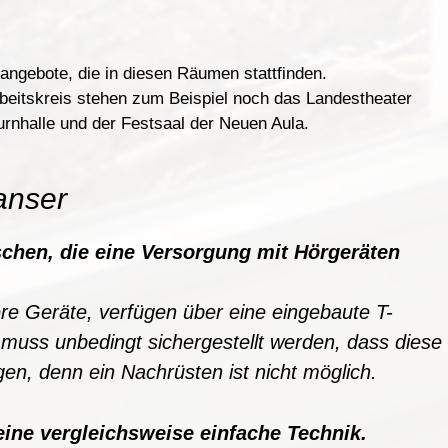
angebote, die in diesen Räumen stattfinden.
beitskreis stehen zum Beispiel noch das Landestheater
rnhalle und der Festsaal der Neuen Aula.
anser
chen, die eine
V
ersorgung mi
t H
örgerä
t
e
n
ere Geräte, verfügen über eine eingebaute T-
muss unbedingt sichergestellt werden
,
dass diese
gen
,
denn ein Nachrüsten ist nicht möglich.
eine
v
e
r
gleichswe
i
se einfache Technik.