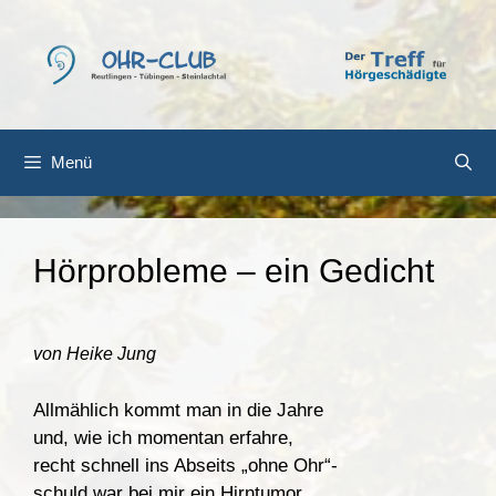
Zum
Inhalt
springen
Menü
Hörprobleme – ein Gedicht
von Heike Jung
Allmählich kommt man in die Jahre
und, wie ich momentan erfahre,
recht schnell ins Abseits „ohne Ohr“-
schuld war bei mir ein Hirntumor.